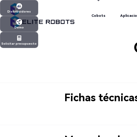
Cobots
Aplicaci
Distribuidores
Cobots
Aplicaci
Distribuidores
Demo
Demo
Solicitar presupuesto
Solicitar presupuesto
Fichas técnica