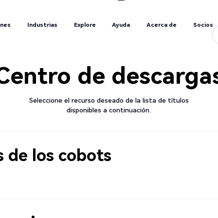
ones
Industrias
Explore
Ayuda
Acerca de
Socios
ones
Industrias
Explore
Ayuda
Acerca de
Socios
Centro de descarga
Seleccione el recurso deseado de la lista de títulos
disponibles a continuación.
s de los cobots