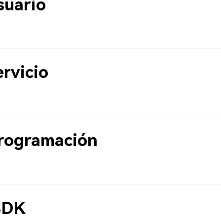
suario
rvicio
rogramación
SDK