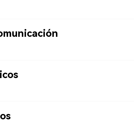
omunicación
icos
cos