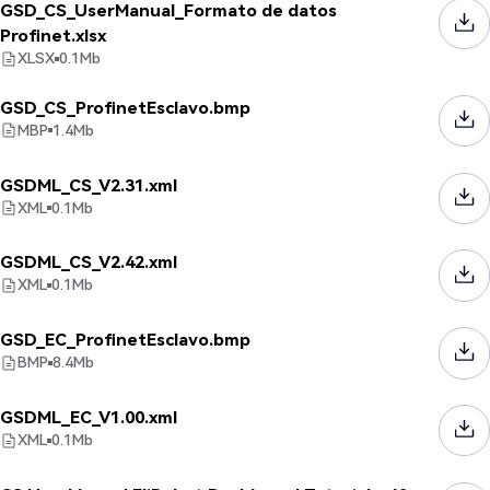
GSD_CS_UserManual_Formato de datos
Profinet.xlsx
XLSX
0.1
Mb
GSD_CS_ProfinetEsclavo.bmp
MBP
1.4
Mb
GSDML_CS_V2.31.xml
XML
0.1
Mb
GSDML_CS_V2.42.xml
XML
0.1
Mb
GSD_EC_ProfinetEsclavo.bmp
BMP
8.4
Mb
GSDML_EC_V1.00.xml
XML
0.1
Mb