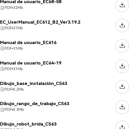
Manual de usuario_EC68-08
PDF
32
Mb
EC_UserManual_EC612_B2_Ver3.19.2
PDF
31
Mb
Manual de usuario_EC616
PDF
31
Mb
Manual de usuario_EC64-19
PDF
31
Mb
Dibujo_base_instalación_CS63
PDF
0.2
Mb
Dibujo_rango_de_trabajo_CS63
PDF
0.3
Mb
Dibujo_robot_brida_CS63