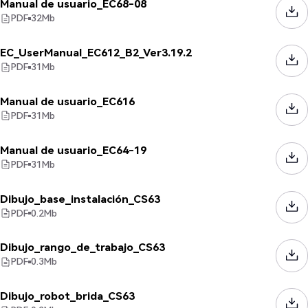
Manual de usuario_EC68-08
PDF
32
Mb
EC_UserManual_EC612_B2_Ver3.19.2
PDF
31
Mb
Manual de usuario_EC616
PDF
31
Mb
Manual de usuario_EC64-19
PDF
31
Mb
Dibujo_base_instalación_CS63
PDF
0.2
Mb
Dibujo_rango_de_trabajo_CS63
PDF
0.3
Mb
Dibujo_robot_brida_CS63