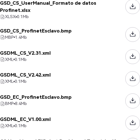
GSD_CS_UserManual_Formato de datos
Profinet.xlsx
XLSX
0.1
Mb
GSD_CS_ProfinetEsclavo.bmp
MBP
1.4
Mb
GSDML_CS_V2.31.xml
XML
0.1
Mb
GSDML_CS_V2.42.xml
XML
0.1
Mb
GSD_EC_ProfinetEsclavo.bmp
BMP
8.4
Mb
GSDML_EC_V1.00.xml
XML
0.1
Mb