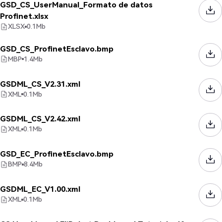
GSD_CS_UserManual_Formato de datos
Profinet.xlsx
XLSX
0.1
Mb
GSD_CS_ProfinetEsclavo.bmp
MBP
1.4
Mb
GSDML_CS_V2.31.xml
XML
0.1
Mb
GSDML_CS_V2.42.xml
XML
0.1
Mb
GSD_EC_ProfinetEsclavo.bmp
BMP
8.4
Mb
GSDML_EC_V1.00.xml
XML
0.1
Mb