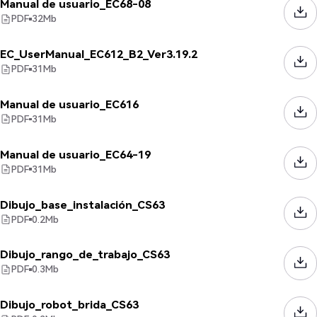
Manual de usuario_EC68-08
PDF
32
Mb
EC_UserManual_EC612_B2_Ver3.19.2
PDF
31
Mb
Manual de usuario_EC616
PDF
31
Mb
Manual de usuario_EC64-19
PDF
31
Mb
Dibujo_base_instalación_CS63
PDF
0.2
Mb
Dibujo_rango_de_trabajo_CS63
PDF
0.3
Mb
Dibujo_robot_brida_CS63