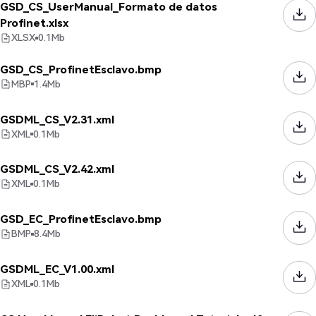
GSD_CS_UserManual_Formato de datos
Profinet.xlsx
XLSX
0.1
Mb
GSD_CS_ProfinetEsclavo.bmp
MBP
1.4
Mb
GSDML_CS_V2.31.xml
XML
0.1
Mb
GSDML_CS_V2.42.xml
XML
0.1
Mb
GSD_EC_ProfinetEsclavo.bmp
BMP
8.4
Mb
GSDML_EC_V1.00.xml
XML
0.1
Mb