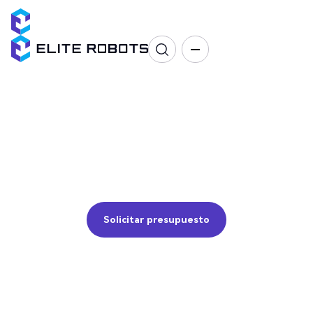
Soldadura
Soldadura por arco (MIG, MAG), soldadura láser, corte por
plasma.
Solicitar presupuesto
Solicitar presupuesto