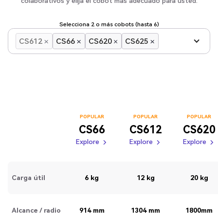
colaborativos y elija el cobot más adecuado para usted.
Selecciona 2 o más cobots (hasta 6)
CS612
CS66
CS620
CS625
POPULAR
POPULAR
POPULAR
CS66
CS612
CS620
Explore
Explore
Explore
Explore
Explore
Explore
Explore
Explore
Carga útil
6 kg
12 kg
20 kg
Alcance / radio
914 mm
1304 mm
1800mm