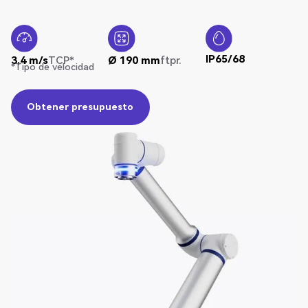
IP65/68
3,4 m/s
TCP*
Ø 190 mm
ftpr.
*Tipo de velocidad
Obtener presupuesto
Obtener presupuesto